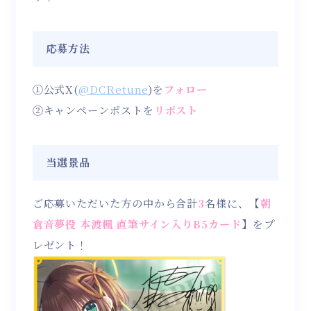
応募方法
①公式X(
@DCRetune
)を
フォロー
②キャンペーンポストを
リポスト
当選景品
ご応募いただいた方の中から合計
3
名様に、【
朝
倉音夢役 本渡楓 直筆サイン入りB5カード
】をプ
レゼント！