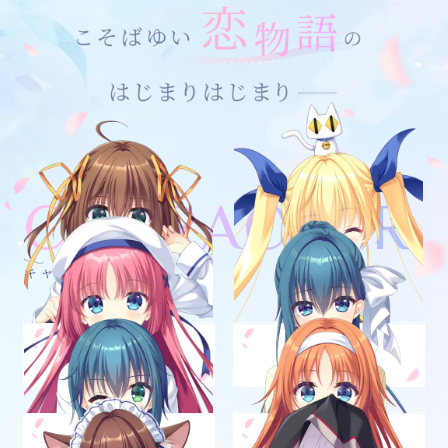
CHARACTER
キャラクター
朝倉音夢
芳乃さくら
CV：本渡楓
CV：千春
白河ことり
水越萌