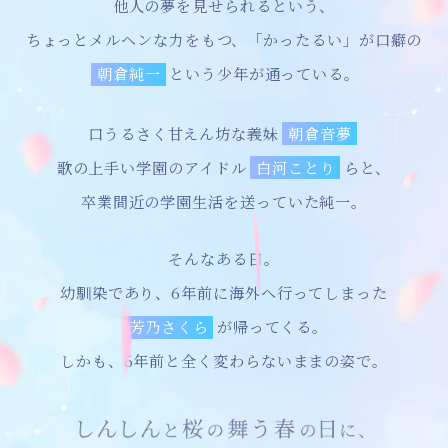
他人の夢を見せられるという、
ちょっとメルヘンな力をもつ、「かったるい」が口癖の
朝倉純一
という少年が通っている。
口うるさく甘えん坊な義妹
朝倉音夢
歌の上手い学園のアイドル
白河ことり
らと、
卒業間近の学園生活を送っていた純一。
そんなある日。
幼馴染であり、6年前に海外へ行ってしまった
芳乃さくら
が帰ってくる。
しかも、6年前と全く変わらないままの姿で。