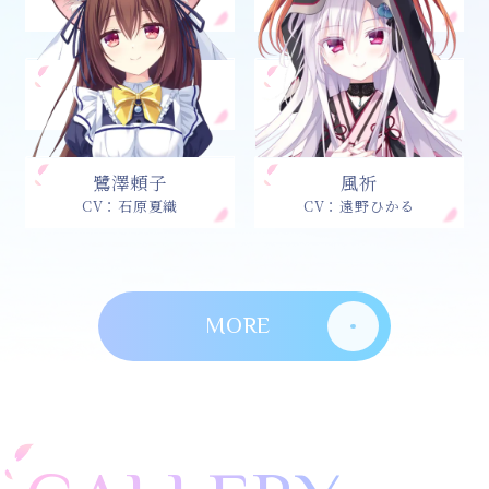
CV：市ノ瀬加那
CV：鈴代紗弓
水越眞子
天枷美春
CV：伊駒ゆりえ
CV：伊藤美来
鷺澤頼子
風祈
CV：石原夏織
CV：遠野ひかる
MORE