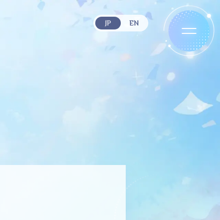
JP
EN